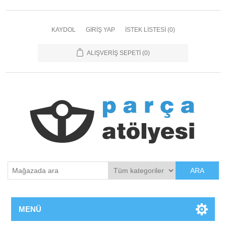
KAYDOL
GIRIŞ YAP
İSTEK LISTESI
(0)
ALIŞVERIŞ SEPETI
(0)
ARA
MENÜ