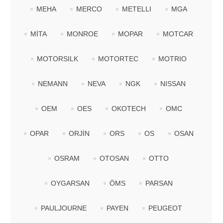
MEHA
MERCO
METELLI
MGA
MİTA
MONROE
MOPAR
MOTCAR
MOTORSILK
MOTORTEC
MOTRIO
NEMANN
NEVA
NGK
NISSAN
OEM
OES
OKOTECH
OMC
OPAR
ORJİN
ORS
OS
OSAN
OSRAM
OTOSAN
OTTO
OYGARSAN
ÖMS
PARSAN
PAULJOURNE
PAYEN
PEUGEOT