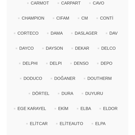
CARMOT
CARPART
CAVO
CHAMPION
CIFAM
CM
CONTİ
CORTECO
DAMA
DASLAGER
DAV
DAYCO
DAYSON
DEKAR
DELCO
DELPHI
DELPI
DENSO
DEPO
DODUCO
DOĞANER
DOUTHERM
DÖRTEL
DURA
DUYURU
EGE KARAYEL
EKİM
ELBA
ELDOR
ELİTCAR
ELİTEAUTO
ELPA