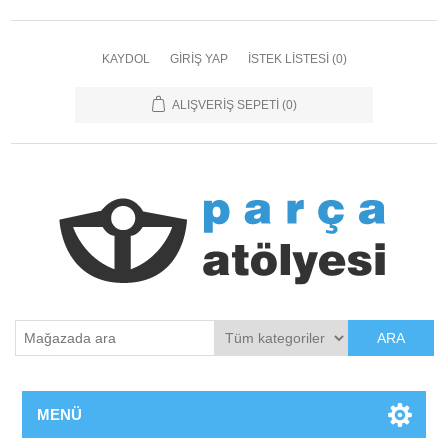
KAYDOL
GIRIŞ YAP
İSTEK LISTESI
(0)
ALIŞVERIŞ SEPETI
(0)
ARA
MENÜ