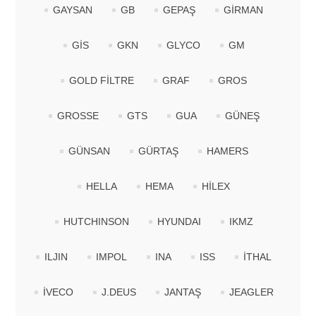
GAYSAN
GB
GEPAŞ
GİRMAN
GİS
GKN
GLYCO
GM
GOLD FİLTRE
GRAF
GROS
GROSSE
GTS
GUA
GÜNEŞ
GÜNSAN
GÜRTAŞ
HAMERS
HELLA
HEMA
HİLEX
HUTCHINSON
HYUNDAI
IKMZ
ILJIN
IMPOL
INA
ISS
İTHAL
İVECO
J.DEUS
JANTAŞ
JEAGLER