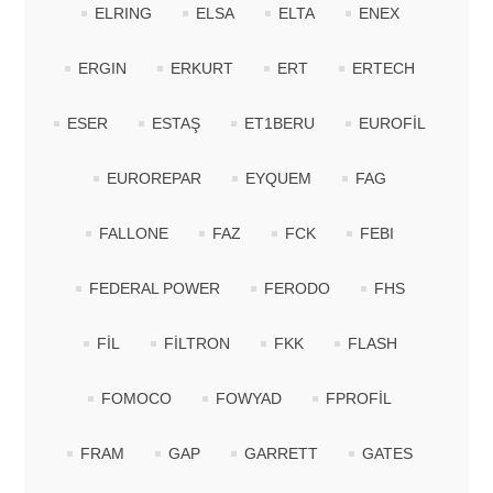
ELRING
ELSA
ELTA
ENEX
ERGIN
ERKURT
ERT
ERTECH
ESER
ESTAŞ
ET1BERU
EUROFİL
EUROREPAR
EYQUEM
FAG
FALLONE
FAZ
FCK
FEBI
FEDERAL POWER
FERODO
FHS
FİL
FİLTRON
FKK
FLASH
FOMOCO
FOWYAD
FPROFİL
FRAM
GAP
GARRETT
GATES