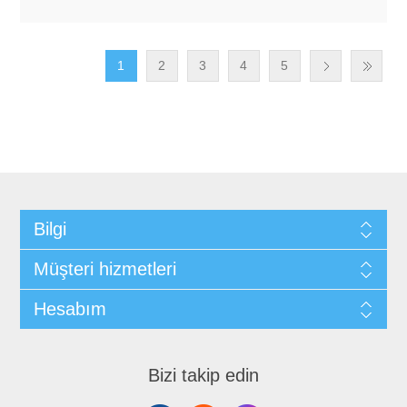
1
2
3
4
5
Bilgi
Müşteri hizmetleri
Hesabım
Bizi takip edin