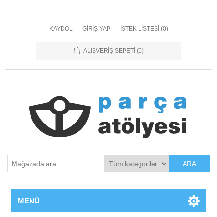
KAYDOL
GIRIŞ YAP
İSTEK LISTESI
(0)
ALIŞVERIŞ SEPETI
(0)
ARA
MENÜ