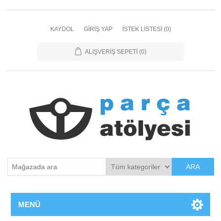
KAYDOL
GIRIŞ YAP
İSTEK LISTESI
(0)
ALIŞVERIŞ SEPETI
(0)
ARA
MENÜ