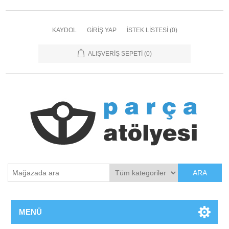
KAYDOL
GIRIŞ YAP
İSTEK LISTESI
(0)
ALIŞVERIŞ SEPETI
(0)
ARA
MENÜ