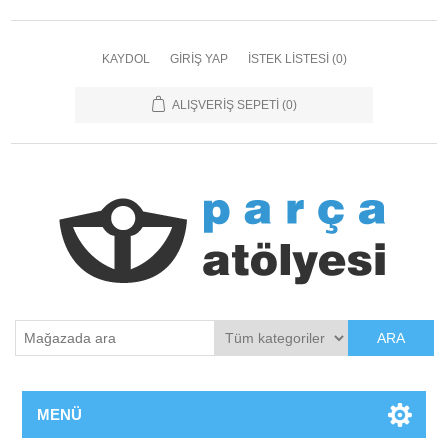
KAYDOL
GIRIŞ YAP
İSTEK LISTESI
(0)
ALIŞVERIŞ SEPETI
(0)
ARA
MENÜ