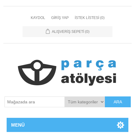
KAYDOL
GIRIŞ YAP
İSTEK LISTESI
(0)
ALIŞVERIŞ SEPETI
(0)
ARA
MENÜ