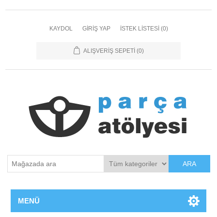
KAYDOL
GIRIŞ YAP
İSTEK LISTESI
(0)
ALIŞVERIŞ SEPETI
(0)
ARA
MENÜ