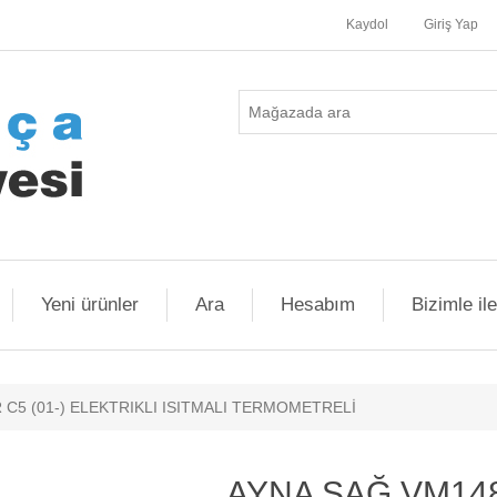
Kaydol
Giriş Yap
Yeni ürünler
Ara
Hesabım
Bizimle il
C5 (01-) ELEKTRIKLI ISITMALI TERMOMETRELİ
AYNA SAĞ VM148