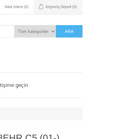
İstek listesi
(0)
Alışveriş Sepeti
(0)
ARA
etişime geçin
EHR C5 (01-)