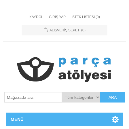
KAYDOL
GIRIŞ YAP
İSTEK LISTESI
(0)
ALIŞVERIŞ SEPETI
(0)
ARA
MENÜ