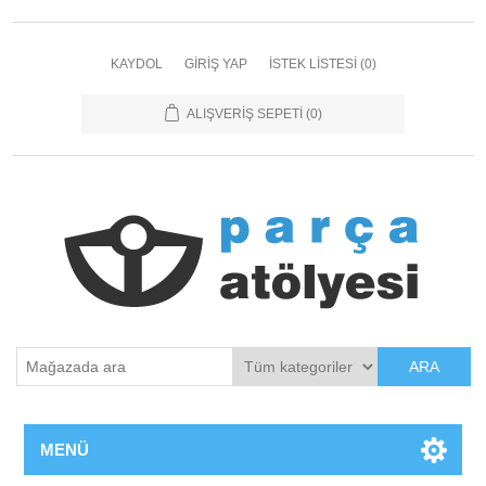
KAYDOL
GIRIŞ YAP
İSTEK LISTESI
(0)
ALIŞVERIŞ SEPETI
(0)
ARA
MENÜ