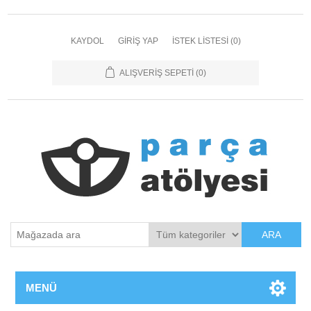
KAYDOL
GIRIŞ YAP
İSTEK LISTESI
(0)
ALIŞVERIŞ SEPETI
(0)
ARA
MENÜ