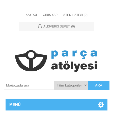
KAYDOL
GIRIŞ YAP
İSTEK LISTESI
(0)
ALIŞVERIŞ SEPETI
(0)
ARA
MENÜ