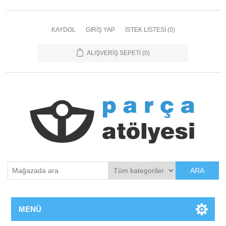
KAYDOL
GIRIŞ YAP
İSTEK LISTESI
(0)
ALIŞVERIŞ SEPETI
(0)
ARA
MENÜ