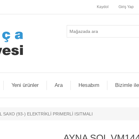
Kaydol
Giriş Yap
Yeni ürünler
Ara
Hesabım
Bizimle il
 SAXO (93-) ELEKTRİKLİ PRIMERLİ ISITMALI
AYNA SOL VM144