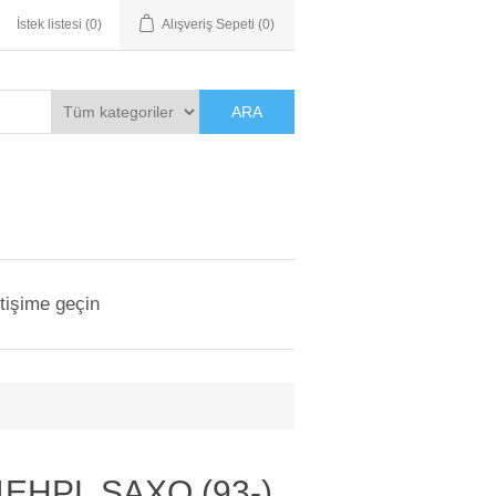
İstek listesi
(0)
Alışveriş Sepeti
(0)
ARA
etişime geçin
EHPL SAXO (93-)