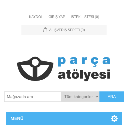
KAYDOL
GIRIŞ YAP
İSTEK LISTESI
(0)
ALIŞVERIŞ SEPETI
(0)
ARA
MENÜ