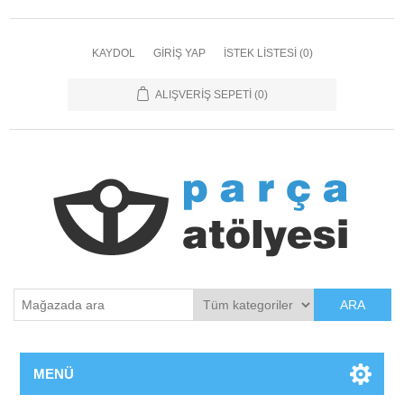
KAYDOL
GIRIŞ YAP
İSTEK LISTESI
(0)
ALIŞVERIŞ SEPETI
(0)
ARA
MENÜ