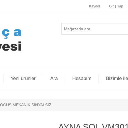
Kaydol
Giriş Yap
Yeni ürünler
Ara
Hesabım
Bizimle il
FOCUS MEKANİK SİNYALSİZ
AYNA SOL VM30