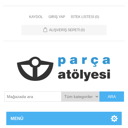
KAYDOL
GIRIŞ YAP
İSTEK LISTESI
(0)
ALIŞVERIŞ SEPETI
(0)
ARA
MENÜ