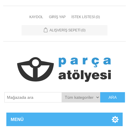
KAYDOL
GIRIŞ YAP
İSTEK LISTESI
(0)
ALIŞVERIŞ SEPETI
(0)
ARA
MENÜ