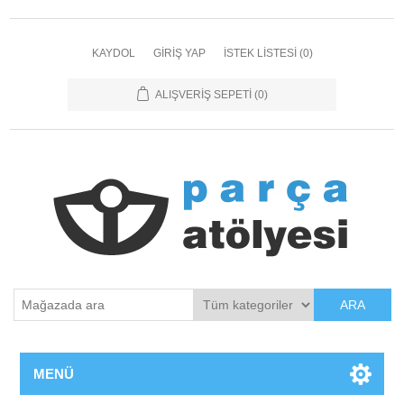
KAYDOL
GIRIŞ YAP
İSTEK LISTESI
(0)
ALIŞVERIŞ SEPETI
(0)
ARA
MENÜ