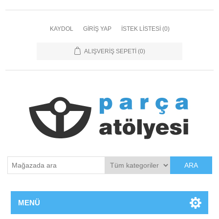
KAYDOL
GIRIŞ YAP
İSTEK LISTESI
(0)
ALIŞVERIŞ SEPETI
(0)
ARA
MENÜ