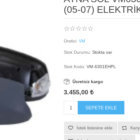
(05-07) ELEKTRİ
Üretici:
VM
Stok Durumu:
Stokta var
Stok Kodu:
VM-6301EHPL
Ücretsiz kargo
3.455,00 ₺
SEPETE EKLE
İstek listesine ekle
Karşı