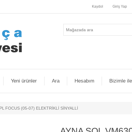
Kaydol
Giriş Yap
Yeni ürünler
Ara
Hesabım
Bizimle il
L FOCUS (05-07) ELEKTRİKLİ SİNYALLİ
AYNA SOL VM63