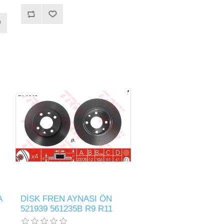
A
DİSK FREN AYNASI ÖN
521939 561235B R9 R11