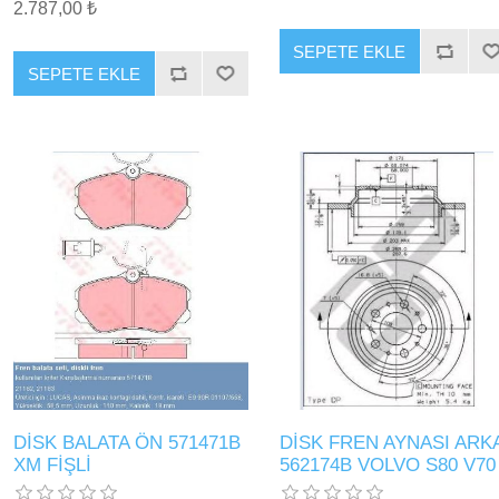
2.787,00 ₺
SEPETE EKLE
SEPETE EKLE
DİSK BALATA ÖN 571471B
DİSK FREN AYNASI ARK
XM FİŞLİ
562174B VOLVO S80 V70