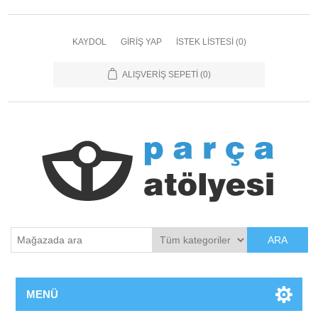
KAYDOL
GIRIŞ YAP
İSTEK LISTESI
(0)
ALIŞVERIŞ SEPETI
(0)
ARA
MENÜ