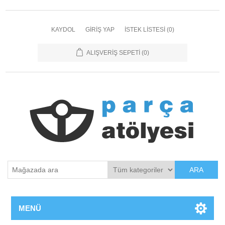
KAYDOL
GIRIŞ YAP
İSTEK LISTESI
(0)
ALIŞVERIŞ SEPETI
(0)
ARA
MENÜ