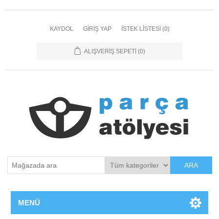
KAYDOL
GIRIŞ YAP
İSTEK LISTESI
(0)
ALIŞVERIŞ SEPETI
(0)
ARA
MENÜ