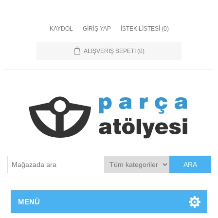
KAYDOL
GIRIŞ YAP
İSTEK LISTESI
(0)
ALIŞVERIŞ SEPETI
(0)
ARA
MENÜ