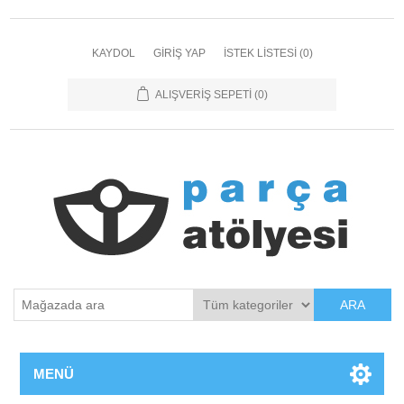
KAYDOL
GIRIŞ YAP
İSTEK LISTESI
(0)
ALIŞVERIŞ SEPETI
(0)
ARA
MENÜ