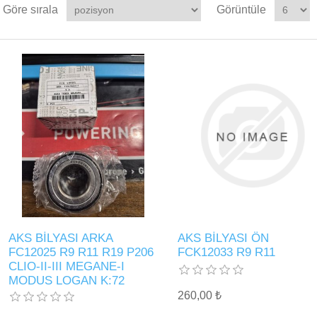
Göre sırala
Görüntüle
AKS BİLYASI ARKA
AKS BİLYASI ÖN
FC12025 R9 R11 R19 P206
FCK12033 R9 R11
CLIO-II-III MEGANE-I
MODUS LOGAN K:72
260,00 ₺