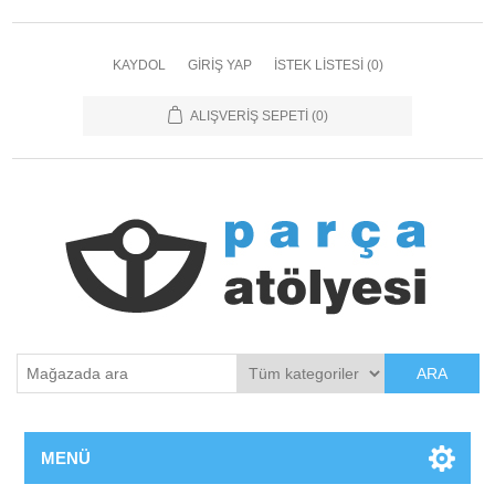
KAYDOL
GIRIŞ YAP
İSTEK LISTESI
(0)
ALIŞVERIŞ SEPETI
(0)
ARA
MENÜ