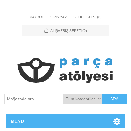
KAYDOL
GIRIŞ YAP
İSTEK LISTESI
(0)
ALIŞVERIŞ SEPETI
(0)
ARA
MENÜ