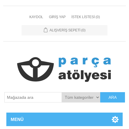
KAYDOL
GIRIŞ YAP
İSTEK LISTESI
(0)
ALIŞVERIŞ SEPETI
(0)
ARA
MENÜ