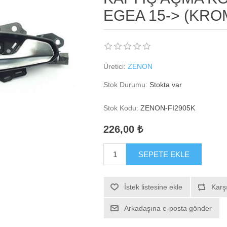
EGEA 15-> (KR
Üretici:
ZENON
Stok Durumu:
Stokta var
Stok Kodu:
ZENON-FI2905K
226,00 ₺
SEPETE EKLE
İstek listesine ekle
Karşı
Arkadaşına e-posta gönder