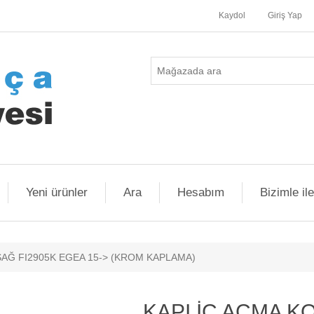
Kaydol
Giriş Yap
Yeni ürünler
Ara
Hesabım
Bizimle il
SAĞ FI2905K EGEA 15-> (KROM KAPLAMA)
KAPI İÇ AÇMA K