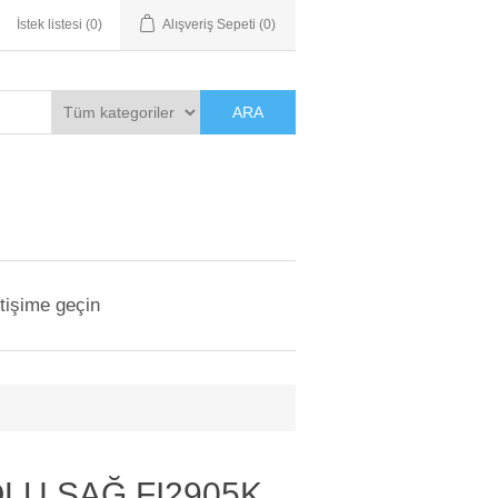
İstek listesi
(0)
Alışveriş Sepeti
(0)
ARA
etişime geçin
OLU SAĞ FI2905K