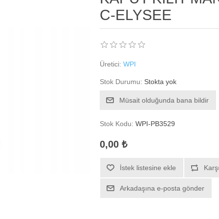
C-ELYSEE
Üretici:
WPI
Stok Durumu:
Stokta yok
Müsait olduğunda bana bildir
Stok Kodu:
WPI-PB3529
0,00 ₺
İstek listesine ekle
Karşı
Arkadaşına e-posta gönder