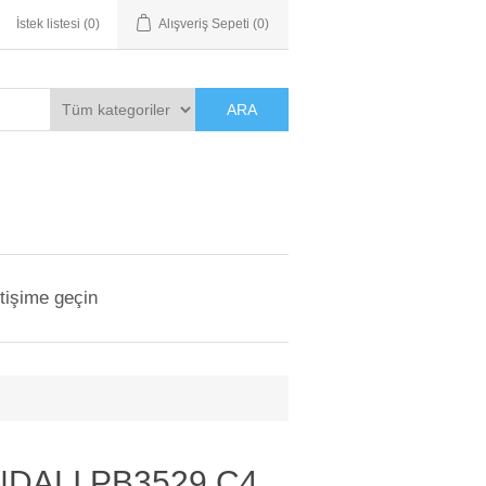
İstek listesi
(0)
Alışveriş Sepeti
(0)
ARA
etişime geçin
NDALI PB3529 C4