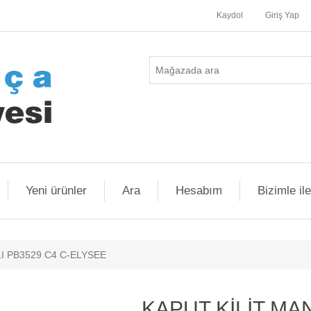
Kaydol
Giriş Yap
Yeni ürünler
Ara
Hesabım
Bizimle il
I PB3529 C4 C-ELYSEE
KAPUT KİLİT MA