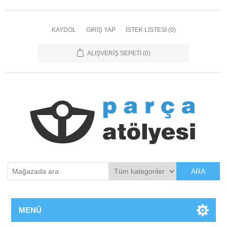
KAYDOL
GIRIŞ YAP
İSTEK LISTESI
(0)
ALIŞVERIŞ SEPETI
(0)
ARA
MENÜ