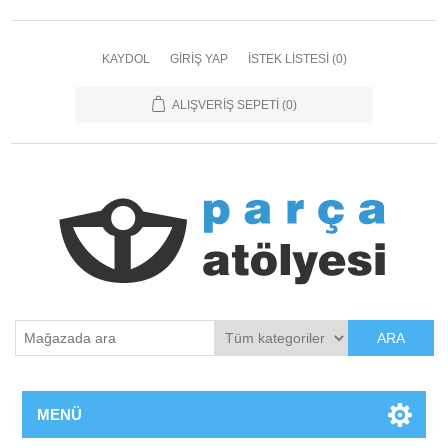
KAYDOL
GIRIŞ YAP
İSTEK LISTESI
(0)
ALIŞVERIŞ SEPETI
(0)
ARA
MENÜ