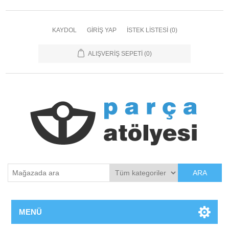
KAYDOL
GIRIŞ YAP
İSTEK LISTESI
(0)
ALIŞVERIŞ SEPETI
(0)
ARA
MENÜ