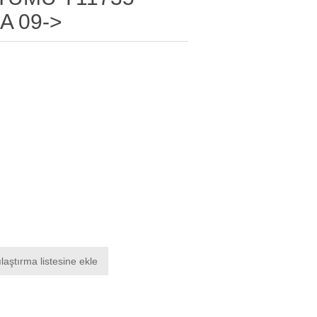
A 09->
laştırma listesine ekle