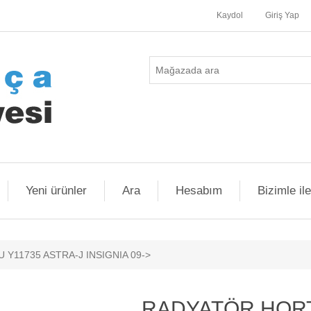
Kaydol
Giriş Yap
Yeni ürünler
Ara
Hesabım
Bizimle il
Y11735 ASTRA-J INSIGNIA 09->
RADYATÖR HOR