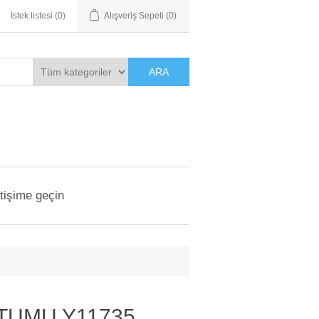
İstek listesi
(0)
Alışveriş Sepeti
(0)
ARA
etişime geçin
TUMU Y11735