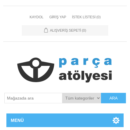
KAYDOL
GIRIŞ YAP
İSTEK LISTESI
(0)
ALIŞVERIŞ SEPETI
(0)
ARA
MENÜ