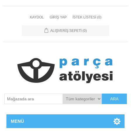
KAYDOL
GIRIŞ YAP
İSTEK LISTESI
(0)
ALIŞVERIŞ SEPETI
(0)
ARA
MENÜ