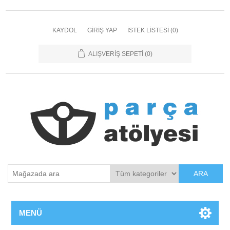
KAYDOL
GIRIŞ YAP
İSTEK LISTESI
(0)
ALIŞVERIŞ SEPETI
(0)
ARA
MENÜ