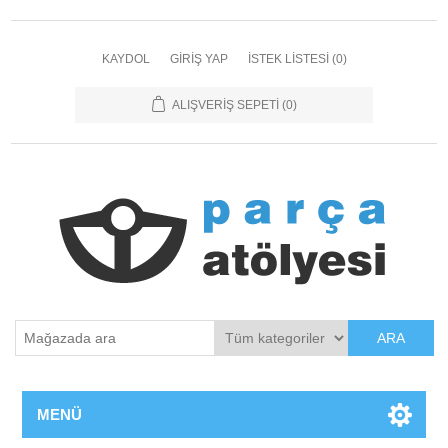
KAYDOL
GIRIŞ YAP
İSTEK LISTESI
(0)
ALIŞVERIŞ SEPETI
(0)
ARA
MENÜ