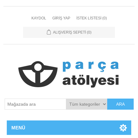
KAYDOL
GIRIŞ YAP
İSTEK LISTESI
(0)
ALIŞVERIŞ SEPETI
(0)
ARA
MENÜ