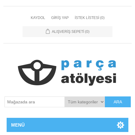
KAYDOL
GIRIŞ YAP
İSTEK LISTESI
(0)
ALIŞVERIŞ SEPETI
(0)
ARA
MENÜ