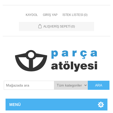
KAYDOL
GIRIŞ YAP
İSTEK LISTESI
(0)
ALIŞVERIŞ SEPETI
(0)
ARA
MENÜ